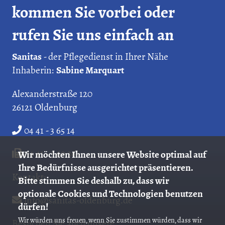
kommen Sie vorbei oder
rufen Sie uns einfach an
Sanitas
- der Pflegedienst in Ihrer Nähe
Inhaberin:
Sabine Marquart
Alexanderstraße 120
26121 Oldenburg
04 41 - 3 65 14
04 41 - 3 69 36
Wir möchten Ihnen unsere Website optimal auf
Ihre Bedürfnisse ausgerichtet präsentieren.
Kontakt:
Bitte stimmen Sie deshalb zu, dass wir
optionale Cookies und Technologien benutzen
info@sanitas-oldenburg.de
dürfen!
Wir würden uns freuen, wenn Sie zustimmen würden, dass wir
Besuchen Sie auch unsere