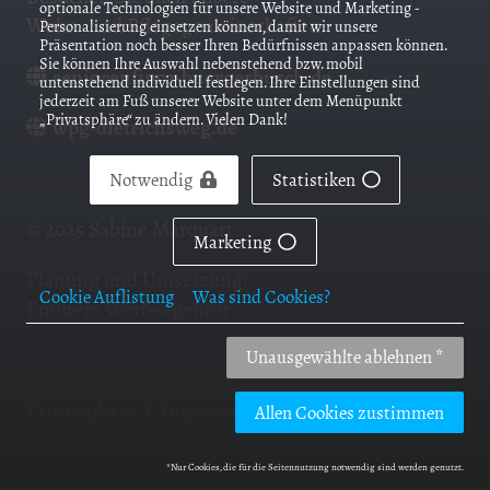
optionale Technologien für unsere Website und Marketing -
Wohn- und Pflegegemeinschaften:
Personalisierung einsetzen können, damit wir unsere
Präsentation noch besser Ihren Bedürfnissen anpassen können.
Sie können Ihre Auswahl nebenstehend bzw. mobil
seniorenfinca-buergerbusch.de
untenstehend individuell festlegen. Ihre Einstellungen sind
jederzeit am Fuß unserer Website unter dem Menüpunkt
„Privatsphäre“ zu ändern. Vielen Dank!
wpg-dietrichsweg
.de
Notwendig
Statistiken
© 2025 Sabine Marquart
Marketing
Planung und Umsetzung:
Cookie Auflistung
Was sind Cookies?
Eminere Werbeagentur
Unausgewählte ablehnen *
Privatsphäre
I
Impressum
I
Datenschutz
I
Allen Cookies zustimmen
Barrierefreiheit
*Nur Cookies, die für die Seitennutzung notwendig sind werden genutzt.